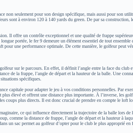
ace non seulement pour son design spécifique, mais aussi pour son utilité
rs sont à environ 120 à 140 yards du green. De par sa construction, le 
n. Il offre un contrôle exceptionnel et une qualité de frappe supérieure,
longue portée, le fer 9 demeure un élément essentiel de tout ensemble d
shaft pour une performance optimale. De cette manière, le golfeur peut vé
lfeur sur le parcours. En effet, il définit l’angle entre la face du club e
stance de la frappe, l’angle de départ et la hauteur de la balle. Une con
situations spécifiques.
ance capitale pour adapter le jeu à vos conditions personnelles. Par exe
t plus élevé et offrent une distance plus importante. À l’inverse, les g
es coups plus directs. Il est donc crucial de prendre en compte le loft lo
imaginaire, ce qui influence directement la trajectoire de la balle lors de 
oup, comme la distance de frappe, l’angle de départ et la hauteur à laque
ans un sac permet au golfeur d’opter pour le club le plus approprié en fo